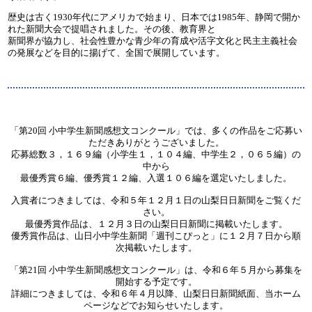
歴史は古く1930年代にアメリカで始まり、日本では1985年、静岡で開か
れた新聞大会で提唱されました。その後、教育界と
新聞界が協力し、社会性豊かな青少年の育成や活字文化と民主主義社会
の発展などを目的に揚げて、全国で展開しています。
「第20回 小中学生新聞感想文コンクール」では、多くの作品をご応募い
ただきありがとうございました。
応募総数３，１６９編（小学生１，１０４編、中学生２，０６５編）の
中から
最優秀賞６編、優秀賞１２編、入選１０６編を選定いたしました。
入賞者につきましては、令和５年１２月１日の山梨日日新聞をご覧くだ
さい。
最優秀賞作品は、１２月３日の山梨日日新聞に掲載いたします。
優秀賞作品は、山日小中学生新聞「週刊こぴっと」に１２月７日から順
次掲載いたします。
「第21回 小中学生新聞感想文コンクール」は、令和６年５月から募集を
開始する予定です。
詳細につきましては、令和６年４月以降、山梨日日新聞紙面、当ホーム
ページなどでお知らせいたします。