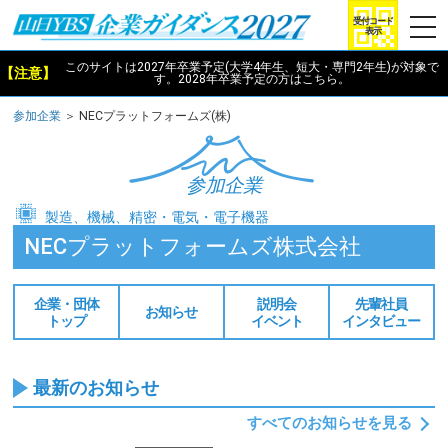
togg
受付コード
表示
navi
このサイトは2027年卒業予定(大学4年生、短大・専門2年生)が対象で
【注意】
す。2028年卒業予定
の方は
こちら
。
参加企業
＞ NECプラットフォームズ(株)
参加企業
製造、機械、精密・電気・電子機器
NECプラットフォームズ株式会社
企業・団体
説明会
先輩社員
お知らせ
トップ
イベント
インタビュー
最新のお知らせ
すべてのお知らせを見る