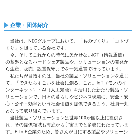
企業・団体紹介
当社は、NECグループにおいて、「ものづくり」「コトづ
くり」を担っている会社です。
今、そしてこれからの時代に欠かせないICT（情報通信）
の基盤となるハードウェア製品や、ソリューションの開発か
ら生産、販売、設置保守までを一気通貫で行っています。
私たちが目指すのは、当社の製品・ソリューションを通じ
て、「できたらすごいを社会に創る」こと。IoT（モノのイ
ンターネット）・AI（人工知能）を活用した新たな製品・ソ
リューションで、日々の暮らしやビジネス現場に、安全・安
心・公平・効率という社会価値を提供できるよう、社員一丸
となって取り組んでいます。
当社製品・ソリューションは世界100か国以上に提供さ
れ、その提供領域も海底から宇宙までと多岐にわたっていま
す。B to B企業のため、皆さんが目にする製品やソリューシ