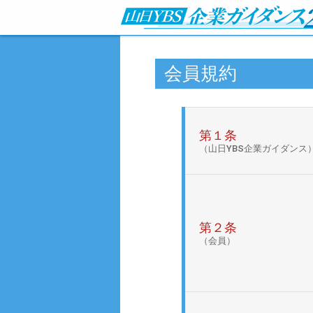
会員規約
第１条
（山日YBS企業ガイダンス
第２条
（会員）