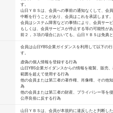
す。
山日ＹＢＳは、会員への事前の通知なくして、会
中断を行うことがあり、会員はこれを承諾します
会員はシステム障害などの事情により、会員サー
もしくは、会員サービスが停止する等の可能性が
前２，３項の場合においても、山日ＹＢＳは免責
会員は山日YBS企業ガイダンスを利用して以下の
す。
虚偽の個人情報を登録する行為
山日YBS企業ガイダンスからの情報を複製、販売
範囲を超えて使用する行為
他の会員または第三者の著作権、肖像権、その他
為
他の会員または第三者の財産、プライバシー等を
公序良俗に反する行為
山日ＹＢＳは、会員が本規約に違反したと判断し