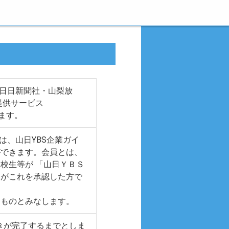
梨日日新聞社・山梨放
提供サービス
いいます。
は、山日YBS企業ガイ
ができます。会員とは、
校生等が 「山日ＹＢＳ
Ｓがこれを承認した方で
るものとみなします。
続きが完了するまでとしま