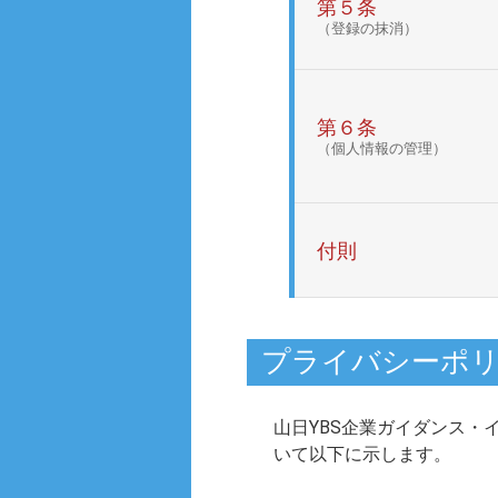
第５条
（登録の抹消）
第６条
（個人情報の管理）
付則
プライバシーポ
山日YBS企業ガイダンス・
いて以下に示します。