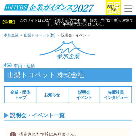
togg
受付コード
表示
navi
このサイトは2027年卒業予定(大学4年生、短大・専門2年生)が対象で
【注意】
す。2028年卒業予定
の方は
こちら
。
参加企業
＞
山梨トヨペット(株)
＞ 説明会・イベント
参加企業
車両・運輸
山梨トヨペット 株式会社
企業・団体
説明会
先輩社員
お知らせ
トップ
イベント
インタビュー
説明会・イベント一覧
指定された情報はありません。