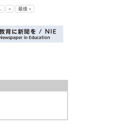
..
»
最後 »