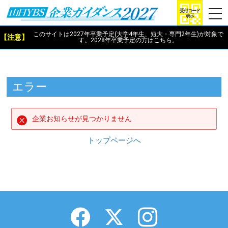
togg
受付コード
表示
navi
このサイトは2027年卒業予定(大学4年生、短大・専門2年生)が対象で
【注意】
す。2028年卒業予定
の方は
こちら
。
エラー
企業お知らせが見つかりません
トップページへ